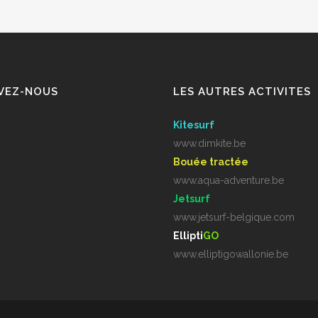
VEZ-NOUS
LES AUTRES ACTIVITES
Kitesurf
www.dimkite.be
Bouée tractée
www.aqua-adventure.be
Jetsurf
www.jetsurf-belgique.com
Ellipti
GO
www.elliptigowallonie.be